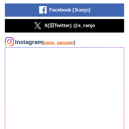
Facebook [3ranjo]
X(旧Twitter) @s_ranjo
Instagram
[
ranjo_sanyutei
]