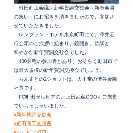
町田商工会議所新年賀詞交歓会～新春会員
の集い～にお招きを頂きましたので、参加さ
せていただきました。
レンブラントホテル東京町田にて、澤井宏
行会頭のご挨拶に始まり、鏡開き、歓談と、
和やかな新年賀詞交歓会でした。
400名程の参加者があり、おそらく町田市で
は最大規模の新年賀詞交換会でしょう。
らん丈との2ショットは、大正堂の渋谷金隆
社長です。
FC町田ゼルビアの、上田武蔵COOもご来賓
でいらっしゃいました。
#新年賀詞交歓会
#町田商工会議所
#ゼルビア町田