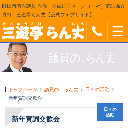
町田市議会議員 会派「自由民主党」／（一社）落語協会
真打 三遊亭らん丈【公式ウェブサイト】
トップページ
議員の、らん丈
日々の活動
新年賀詞交歓会
日々の
活動
新年賀詞交歓会