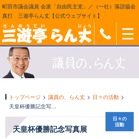
町田市議会議員 会派「自由民主党」／（一社）落語協会
真打 三遊亭らん丈【公式ウェブサイト】
トップページ
議員の、らん丈
日々の活動
天皇杯優勝記念写真展
日々の
活動
天皇杯優勝記念写真展