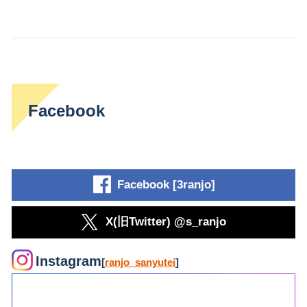
Facebook
Facebook [3ranjo]
X(旧Twitter) @s_ranjo
Instagram
[
ranjo_sanyutei
]