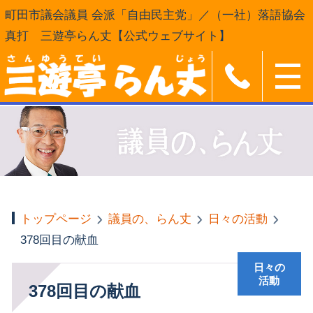
町田市議会議員 会派「自由民主党」／（一社）落語協会
真打 三遊亭らん丈【公式ウェブサイト】
トップページ
議員の、らん丈
日々の活動
378回目の献血
日々の
活動
378回目の献血