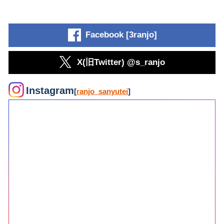
Facebook [3ranjo]
X(旧Twitter) @s_ranjo
Instagram
[
ranjo_sanyutei
]