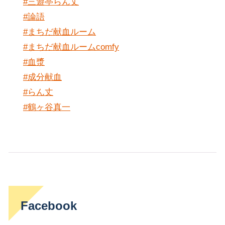
#三遊亭らん丈
#論語
#まちだ献血ルーム
#まちだ献血ルームcomfy
#血漿
#成分献血
#らん丈
#鶴ヶ谷真一
Facebook