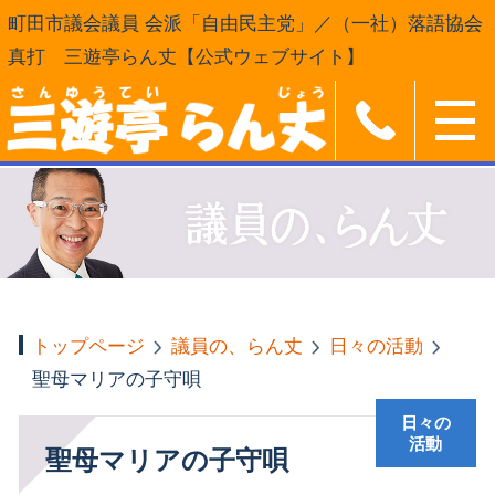
町田市議会議員 会派「自由民主党」／（一社）落語協会
真打 三遊亭らん丈【公式ウェブサイト】
トップページ
議員の、らん丈
日々の活動
聖母マリアの子守唄
日々の
活動
聖母マリアの子守唄