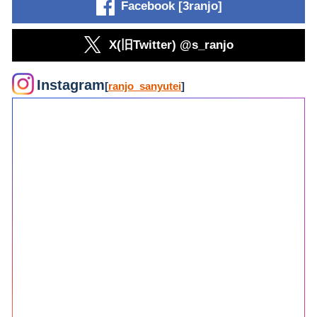
Facebook [3ranjo]
X(旧Twitter) @s_ranjo
Instagram
[
ranjo_sanyutei
]