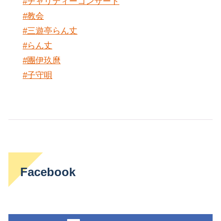
#チャリティーコンサート
#教会
#三遊亭らん丈
#らん丈
#團伊玖麿
#子守唄
Facebook