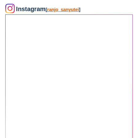
Instagram
[
ranjo_sanyutei
]