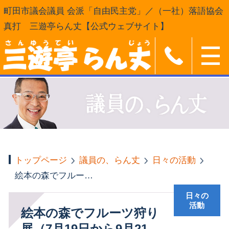
町田市議会議員 会派「自由民主党」／（一社）落語協会
真打 三遊亭らん丈【公式ウェブサイト】
トップページ
議員の、らん丈
日々の活動
絵本の森でフルーツ狩り 展（7月19日から9月21日）
日々の
活動
絵本の森でフルーツ狩り
展（7月19日から9月21