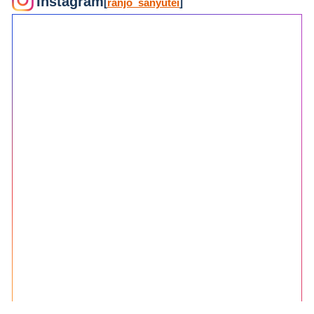
Instagram
[
ranjo_sanyutei
]