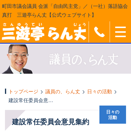
町田市議会議員 会派「自由民主党」／（一社）落語協会
真打 三遊亭らん丈【公式ウェブサイト】
トップページ
議員の、らん丈
日々の活動
建設常任委員会意見集約
日々の
活動
建設常任委員会意見集約