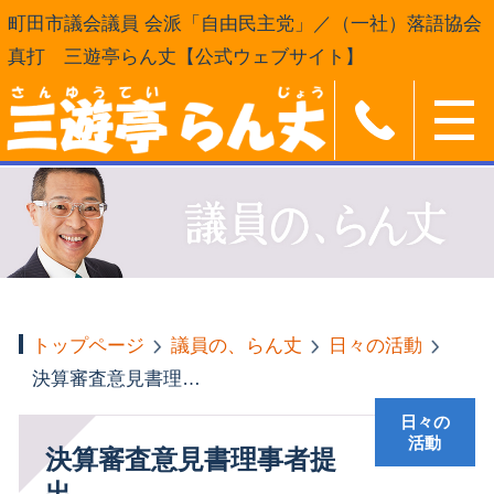
町田市議会議員 会派「自由民主党」／（一社）落語協会
真打 三遊亭らん丈【公式ウェブサイト】
トップページ
議員の、らん丈
日々の活動
決算審査意見書理事者提出
日々の
活動
決算審査意見書理事者提
出