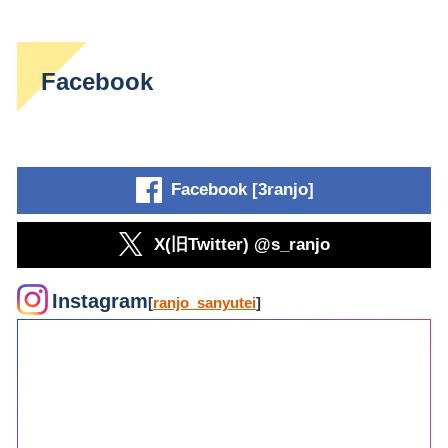
Facebook
Facebook [3ranjo]
X(旧Twitter) @s_ranjo
Instagram
[
ranjo_sanyutei
]