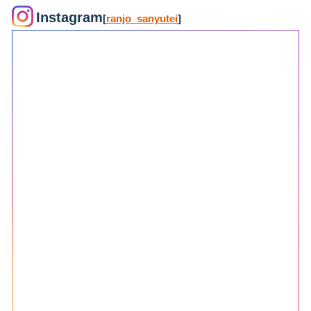
Instagram
[
ranjo_sanyutei
]