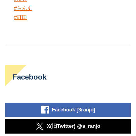
#らん丈
#町田
Facebook
Facebook [3ranjo]
X(旧Twitter) @s_ranjo