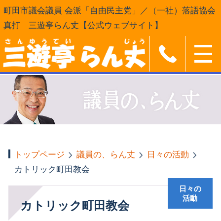
町田市議会議員 会派「自由民主党」／（一社）落語協会
真打 三遊亭らん丈【公式ウェブサイト】
トップページ
議員の、らん丈
日々の活動
カトリック町田教会
日々の
活動
カトリック町田教会