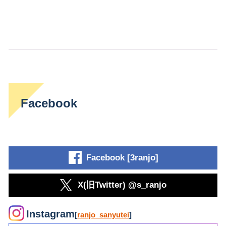
Facebook
Facebook [3ranjo]
X(旧Twitter) @s_ranjo
Instagram
[
ranjo_sanyutei
]