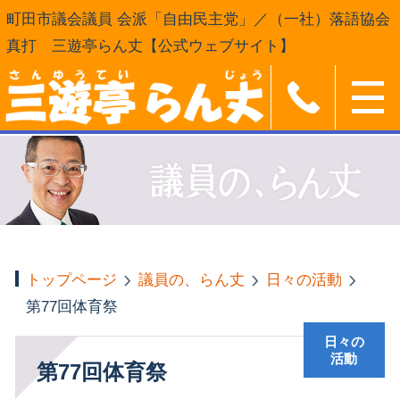
町田市議会議員 会派「自由民主党」／（一社）落語協会
真打 三遊亭らん丈【公式ウェブサイト】
トップページ
議員の、らん丈
日々の活動
第77回体育祭
日々の
活動
第77回体育祭