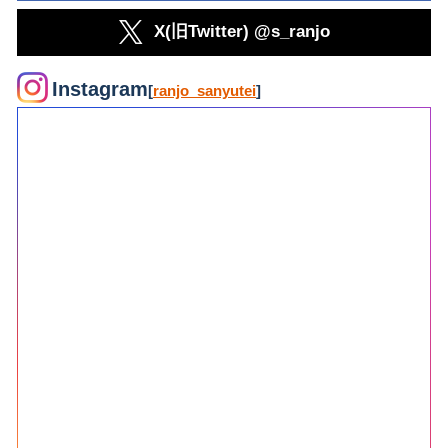
X(旧Twitter) @s_ranjo
Instagram
[
ranjo_sanyutei
]