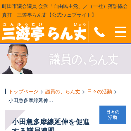
町田市議会議員 会派「自由民主党」／（一社）落語協会
真打 三遊亭らん丈【公式ウェブサイト】
トップページ
議員の、らん丈
日々の活動
小田急多摩線延伸を促進する議員連盟
日々の
活動
小田急多摩線延伸を促進
する議員連盟