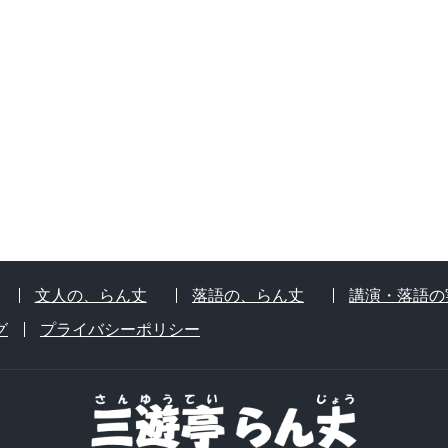
文人の、らん丈
落語の、らん丈
講演・落語の
グ
プライバシーポリシー