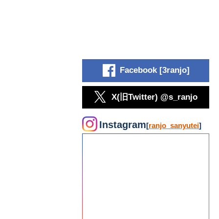
Facebook [3ranjo]
X(旧Twitter) @s_ranjo
Instagram
[
ranjo_sanyutei
]