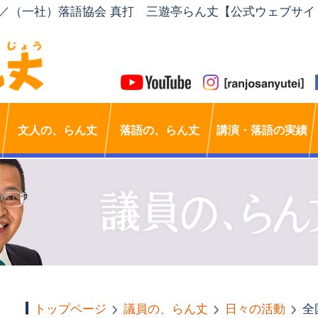
」／（一社）落語協会 真打 三遊亭らん丈【公式ウェブサイ
文人の、らん丈
落語の、らん丈
講演・落語の実績
トップページ
議員の、らん丈
日々の活動