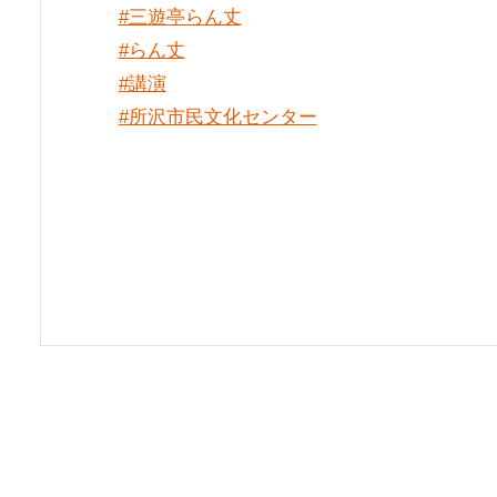
#三遊亭らん丈
#らん丈
#講演
#所沢市民文化センター