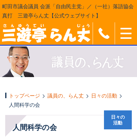
町田市議会議員 会派「自由民主党」／（一社）落語協会
真打 三遊亭らん丈【公式ウェブサイト】
トップページ
議員の、らん丈
日々の活動
人間科学の会
日々の
活動
人間科学の会