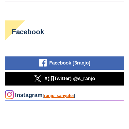
Facebook
Facebook [3ranjo]
X(旧Twitter) @s_ranjo
Instagram
[
ranjo_sanyutei
]