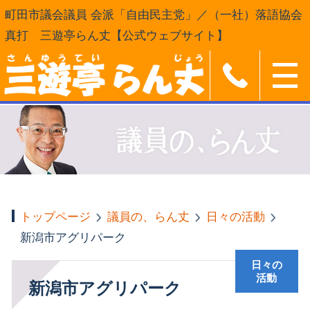
町田市議会議員 会派「自由民主党」／（一社）落語協会
真打 三遊亭らん丈【公式ウェブサイト】
トップページ
議員の、らん丈
日々の活動
新潟市アグリパーク
日々の
活動
新潟市アグリパーク