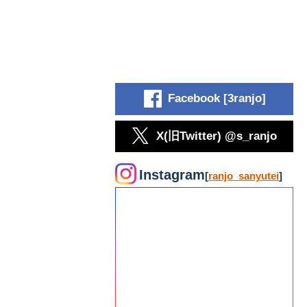
Facebook [3ranjo]
X(旧Twitter) @s_ranjo
Instagram
[
ranjo_sanyutei
]