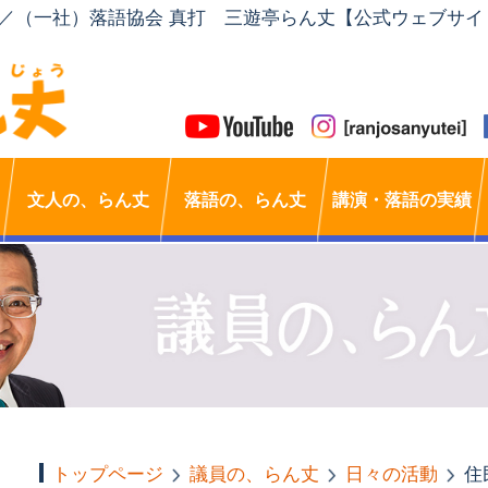
」／（一社）落語協会 真打 三遊亭らん丈【公式ウェブサイ
文人の、らん丈
落語の、らん丈
講演・落語の実績
トップページ
議員の、らん丈
日々の活動
住