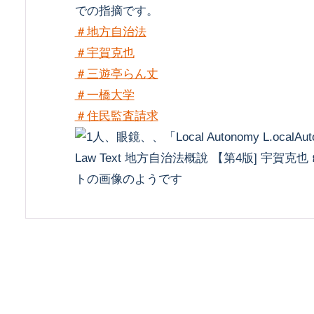
での指摘です。
＃地方自治法
＃宇賀克也
＃三遊亭らん丈
＃一橋大学
＃住民監査請求