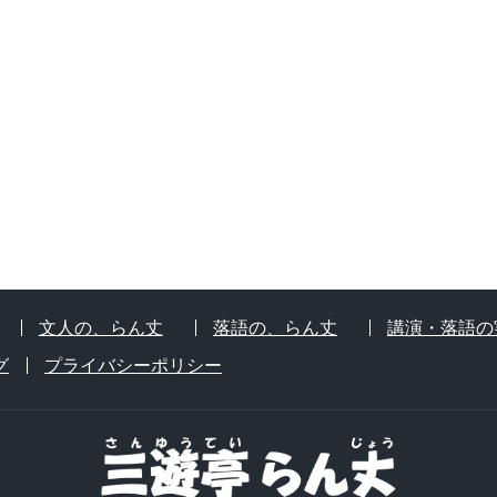
文人の、らん丈
落語の、らん丈
講演・落語の
グ
プライバシーポリシー