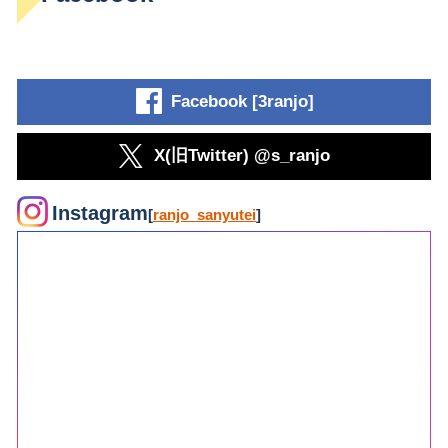
Facebook [3ranjo]
X(旧Twitter) @s_ranjo
Instagram
[
ranjo_sanyutei
]