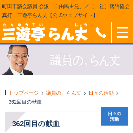
町田市議会議員 会派「自由民主党」／（一社）落語協会
真打 三遊亭らん丈【公式ウェブサイト】
トップページ
議員の、らん丈
日々の活動
362回目の献血
日々の
活動
362回目の献血