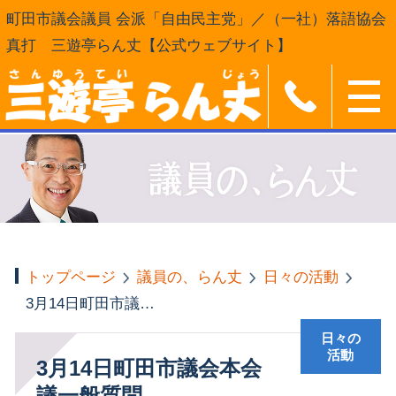
町田市議会議員 会派「自由民主党」／（一社）落語協会
真打 三遊亭らん丈【公式ウェブサイト】
トップページ
議員の、らん丈
日々の活動
3月14日町田市議会本会議一般質問
日々の
活動
3月14日町田市議会本会
議一般質問