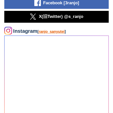
Facebook [3ranjo]
X(旧Twitter) @s_ranjo
Instagram
[
ranjo_sanyutei
]