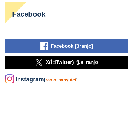
Facebook
Facebook [3ranjo]
X(旧Twitter) @s_ranjo
Instagram
[
ranjo_sanyutei
]