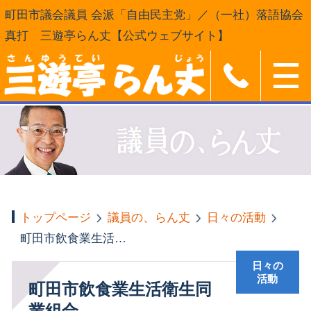
町田市議会議員 会派「自由民主党」／（一社）落語協会
真打 三遊亭らん丈【公式ウェブサイト】
トップページ
議員の、らん丈
日々の活動
町田市飲食業生活衛生同業組合
日々の
活動
町田市飲食業生活衛生同
業組合