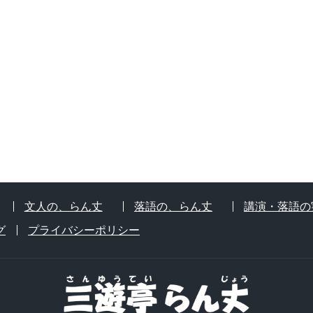
文人の、らん丈
落語の、らん丈
講演・落語の
グ
プライバシーポリシー