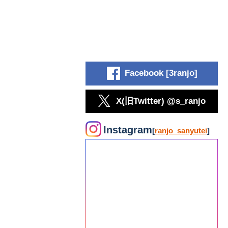
Facebook [3ranjo]
X(旧Twitter) @s_ranjo
Instagram
[
ranjo_sanyutei
]