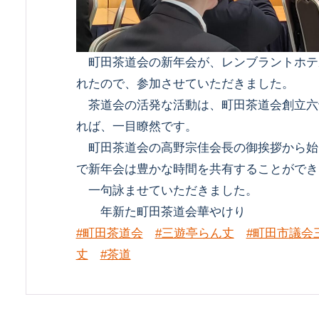
町田茶道会の新年会が、レンブラントホテ
れたので、参加させていただきました。
茶道会の活発な活動は、町田茶道会創立六
れば、一目瞭然です。
町田茶道会の高野宗佳会長の御挨拶から始
で新年会は豊かな時間を共有することができ
一句詠ませていただきました。
年新た町田茶道会華やけり
#町田茶道会
#三遊亭らん丈
#町田市議会
丈
#茶道