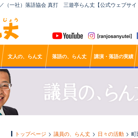
」／（一社）落語協会 真打 三遊亭らん丈【公式ウェブサイ
文人の、らん丈
落語の、らん丈
講演・落語の実績
トップページ
議員の、らん丈
日々の活動
町