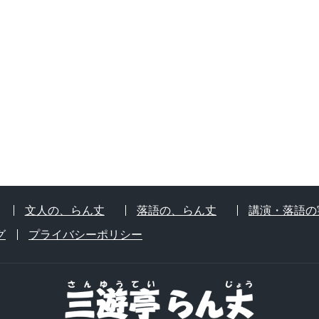
文人の、らん丈
落語の、らん丈
講演・落語の
グ
プライバシーポリシー