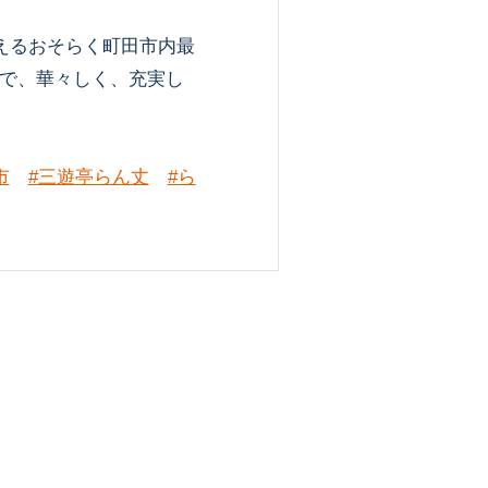
えるおそらく町田市内最
で、華々しく、充実し
市
#三遊亭らん丈
#ら