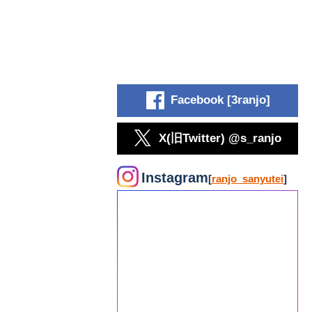
Facebook [3ranjo]
X(旧Twitter) @s_ranjo
Instagram
[
ranjo_sanyutei
]