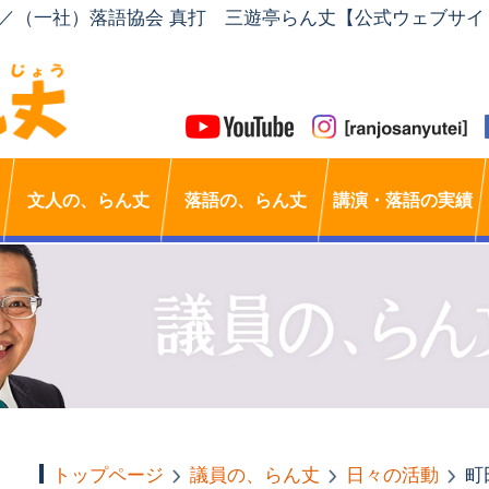
」／（一社）落語協会 真打 三遊亭らん丈【公式ウェブサイ
文人の、らん丈
落語の、らん丈
講演・落語の実績
トップページ
議員の、らん丈
日々の活動
町