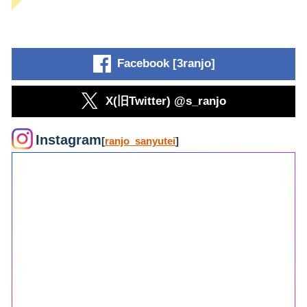
Facebook [3ranjo]
X(旧Twitter) @s_ranjo
Instagram
[
ranjo_sanyutei
]