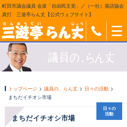
町田市議会議員 会派「自由民主党」／（一社）落語協会
真打 三遊亭らん丈【公式ウェブサイト】
トップページ
議員の、らん丈
日々の活動
まちだイチオシ市場
日々の
活動
まちだイチオシ市場