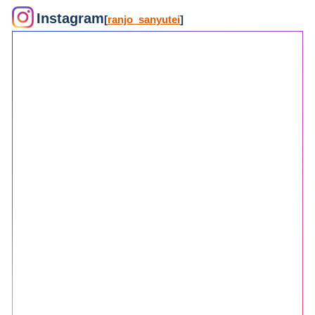
Instagram
[
ranjo_sanyutei
]