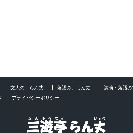
文人の、らん丈
落語の、らん丈
講演・落語の
グ
プライバシーポリシー