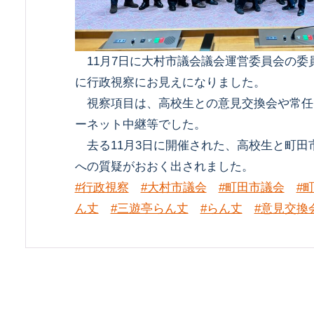
11月7日に大村市議会議会運営委員会の委
に行政視察にお見えになりました。
視察項目は、高校生との意見交換会や常任
ーネット中継等でした。
去る11月3日に開催された、高校生と町田
への質疑がおおく出されました。
#行政視察
#大村市議会
#町田市議会
#
ん丈
#三遊亭らん丈
#らん丈
#意見交換