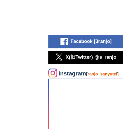
Facebook [3ranjo]
X(旧Twitter) @s_ranjo
Instagram
[
ranjo_sanyutei
]