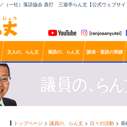
」／（一社）落語協会 真打 三遊亭らん丈【公式ウェブサイ
文人の、らん丈
落語の、らん丈
講演・落語の実績
トップページ
議員の、らん丈
日々の活動
長