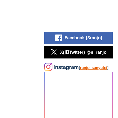
Facebook [3ranjo]
X(旧Twitter) @s_ranjo
Instagram
[
ranjo_sanyutei
]