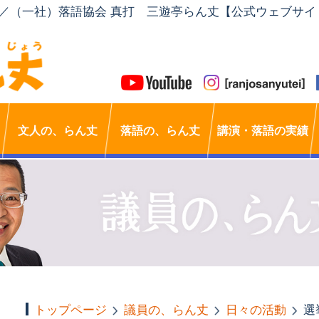
」／（一社）落語協会 真打 三遊亭らん丈【公式ウェブサイ
文人の、らん丈
落語の、らん丈
講演・落語の実績
トップページ
議員の、らん丈
日々の活動
選