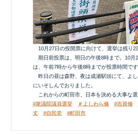
10月27日の投開票に向けて、選挙は残り2
期日前投票は、明日の午後8時まで。10月
は、午前7時から午後8時までが投票時間で
昨日の昼は森野、夜は成瀬駅頭にて、よし
にいそしんでおりました。
これからの町田市、日本を決める大事な選
#衆議院議員選挙
＃よしわら修
#吉原修
丈
#自民党
#町田市