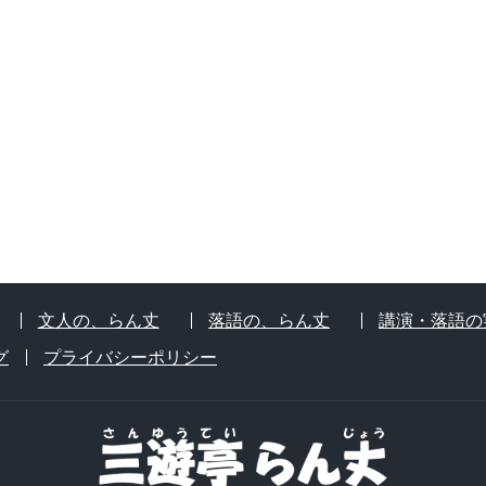
文人の、らん丈
落語の、らん丈
講演・落語の
グ
プライバシーポリシー