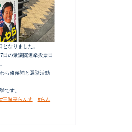
日となりました。
27日の衆議院選挙投票日
す。
わら修候補と選挙活動
挙です。
#三遊亭らん丈
#らん