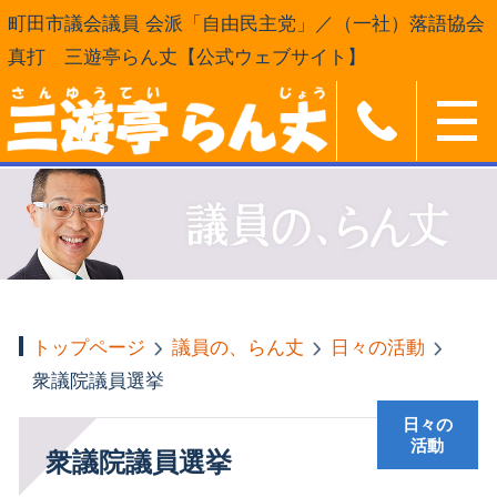
町田市議会議員 会派「自由民主党」／（一社）落語協会
真打 三遊亭らん丈【公式ウェブサイト】
トップページ
議員の、らん丈
日々の活動
衆議院議員選挙
日々の
活動
衆議院議員選挙