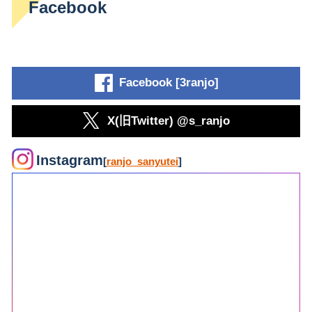
Facebook
Facebook [3ranjo]
X(旧Twitter) @s_ranjo
Instagram
[
ranjo_sanyutei
]