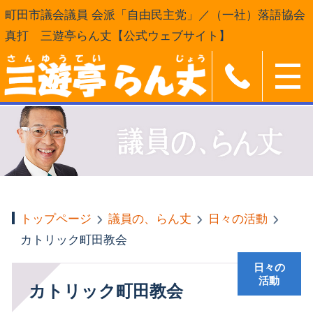
町田市議会議員 会派「自由民主党」／（一社）落語協会
真打 三遊亭らん丈【公式ウェブサイト】
トップページ
議員の、らん丈
日々の活動
カトリック町田教会
日々の
活動
カトリック町田教会