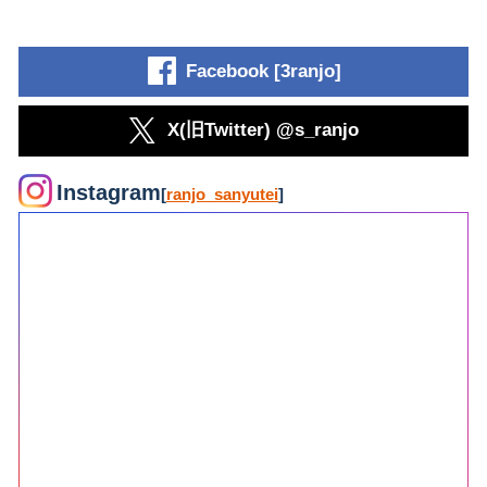
Facebook [3ranjo]
X(旧Twitter) @s_ranjo
Instagram
[
ranjo_sanyutei
]