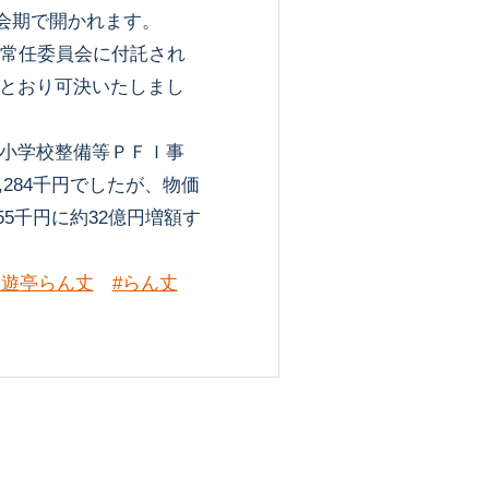
の会期で開かれます。
常任委員会に付託され
とおり可決いたしまし
小学校整備等ＰＦＩ事
,284千円でしたが、物価
55千円に約32億円増額す
三遊亭らん丈
#らん丈