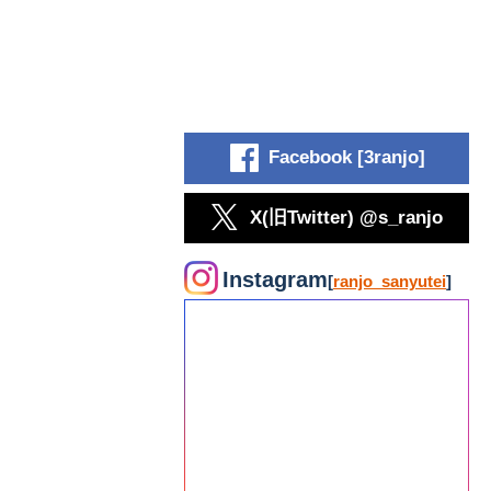
Facebook [3ranjo]
X(旧Twitter) @s_ranjo
Instagram
[
ranjo_sanyutei
]