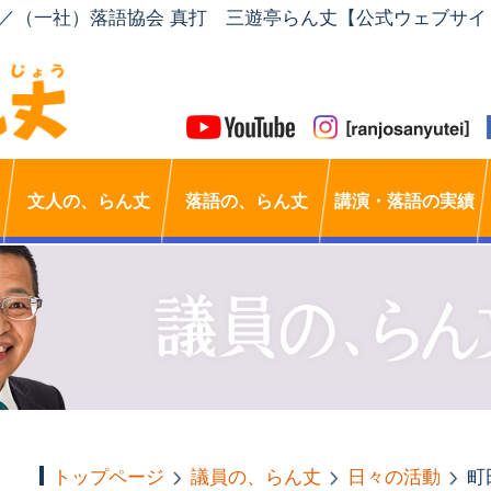
」／（一社）落語協会 真打 三遊亭らん丈【公式ウェブサイ
文人の、らん丈
落語の、らん丈
講演・落語の実績
トップページ
議員の、らん丈
日々の活動
町