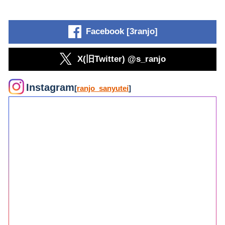
Facebook [3ranjo]
X(旧Twitter) @s_ranjo
Instagram
[
ranjo_sanyutei
]