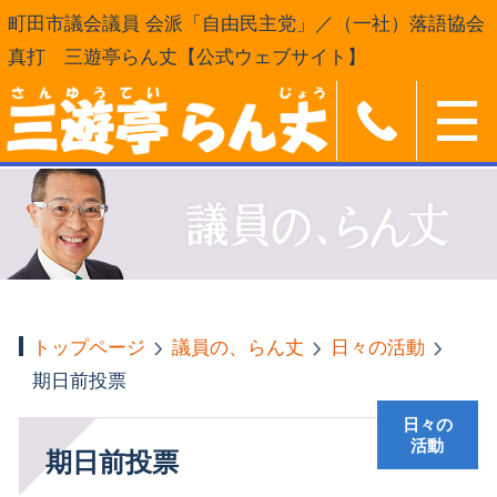
町田市議会議員 会派「自由民主党」／（一社）落語協会
真打 三遊亭らん丈【公式ウェブサイト】
トップページ
議員の、らん丈
日々の活動
期日前投票
日々の
活動
期日前投票