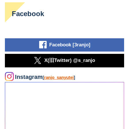
Facebook
Facebook [3ranjo]
X(旧Twitter) @s_ranjo
Instagram
[
ranjo_sanyutei
]