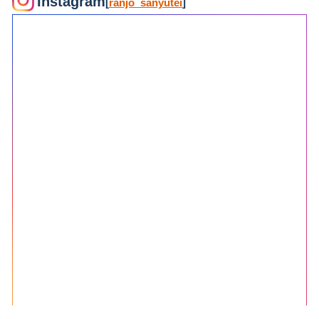
Instagram
[
ranjo_sanyutei
]