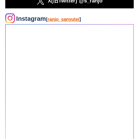
X(旧Twitter) @s_ranjo
Instagram
[
ranjo_sanyutei
]