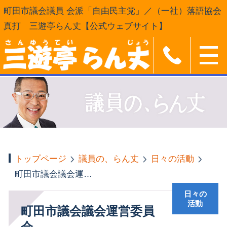
町田市議会議員 会派「自由民主党」／（一社）落語協会
真打 三遊亭らん丈【公式ウェブサイト】
トップページ
議員の、らん丈
日々の活動
町田市議会議会運営委員会
日々の
活動
町田市議会議会運営委員
会