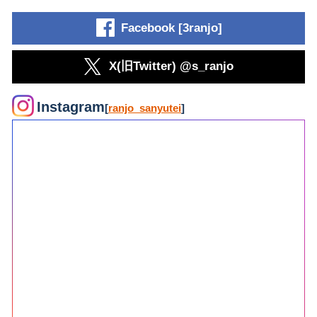
Facebook [3ranjo]
X(旧Twitter) @s_ranjo
Instagram
[
ranjo_sanyutei
]