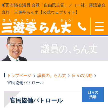
町田市議会議員 会派「自由民主党」／（一社）落語協会
真打 三遊亭らん丈【公式ウェブサイト】
トップページ
議員の、らん丈
日々の活動
官民協働パトロール
日々の
活動
官民協働パトロール