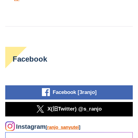
Facebook
Facebook [3ranjo]
X(旧Twitter) @s_ranjo
Instagram
[
ranjo_sanyutei
]