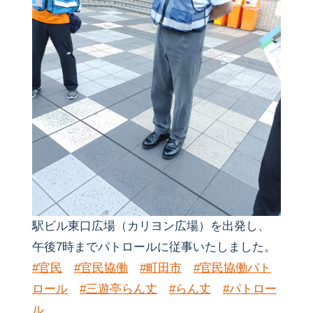
駅ビル東口広場（カリヨン広場）を出発し、
午後7時までパトロールに従事いたしました。
#官民
#官民協働
#町田市
#官民協働パト
ロール
#三遊亭らん丈
#らん丈
#パトロー
ル