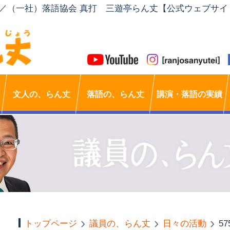
」／（一社）落語協会 真打 三遊亭らん丈【公式ウェブサイ
文人の、らん丈
落語の、らん丈
講演・落語の実績
トップページ
議員の、らん丈
日々の活動
57