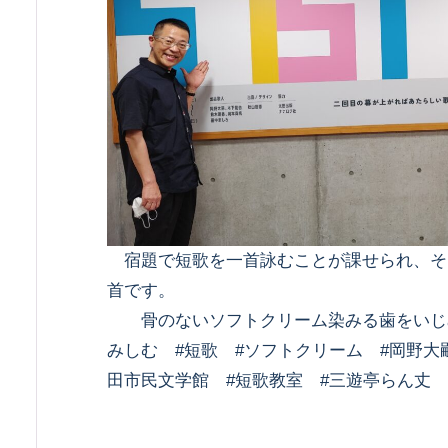
宿題で短歌を一首詠むことが課せられ、そ
首です。
骨のないソフトクリーム染みる歯をいじ
みしむ #短歌 #ソフトクリーム #岡野大
田市民文学館 #短歌教室 #三遊亭らん丈 