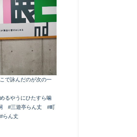
こで詠んだのが次の一
めるやうにひたすら噛
嗣 #三遊亭らん丈 #町
#らん丈