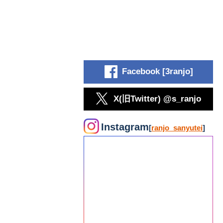
Facebook [3ranjo]
X(旧Twitter) @s_ranjo
Instagram
[
ranjo_sanyutei
]