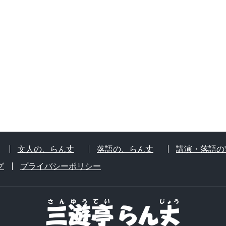
文人の、らん丈
落語の、らん丈
講演・落語の
グ
プライバシーポリシー