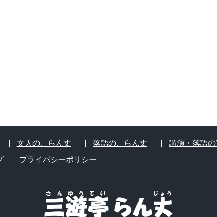
文人の、らん丈
落語の、らん丈
講演・落語の
グ
プライバシーポリシー