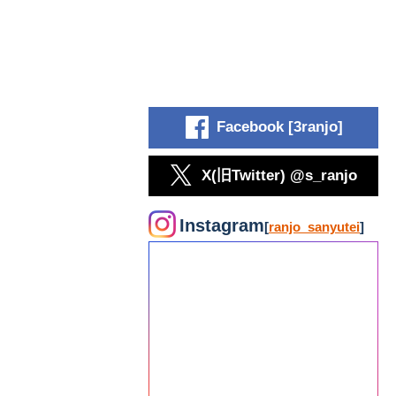
Facebook [3ranjo]
X(旧Twitter) @s_ranjo
Instagram
[
ranjo_sanyutei
]