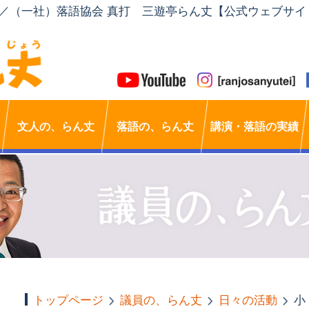
」／（一社）落語協会 真打 三遊亭らん丈【公式ウェブサイ
文人の、らん丈
落語の、らん丈
講演・落語の実績
トップページ
議員の、らん丈
日々の活動