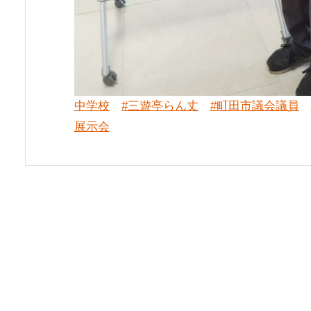
中学校
#三遊亭らん丈
#町田市議会議員
展示会