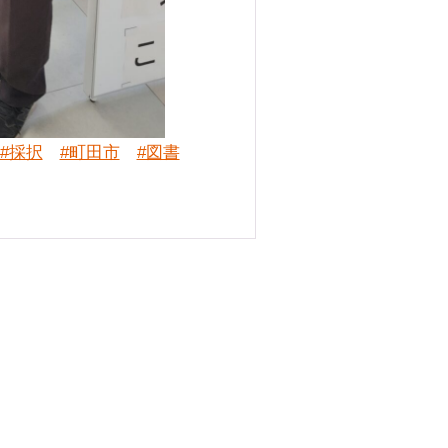
#採択
#町田市
#図書