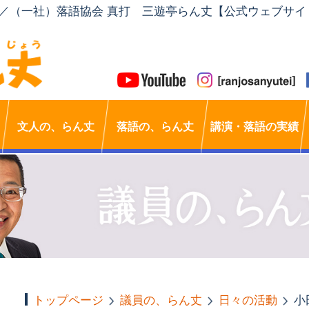
」／（一社）落語協会 真打 三遊亭らん丈【公式ウェブサイ
文人の、らん丈
落語の、らん丈
講演・落語の実績
トップページ
議員の、らん丈
日々の活動