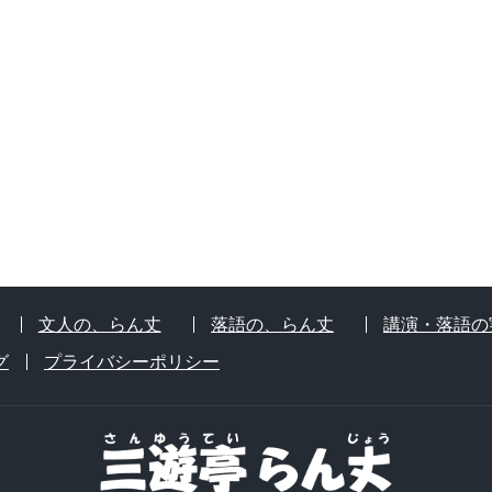
文人の、らん丈
落語の、らん丈
講演・落語の
グ
プライバシーポリシー