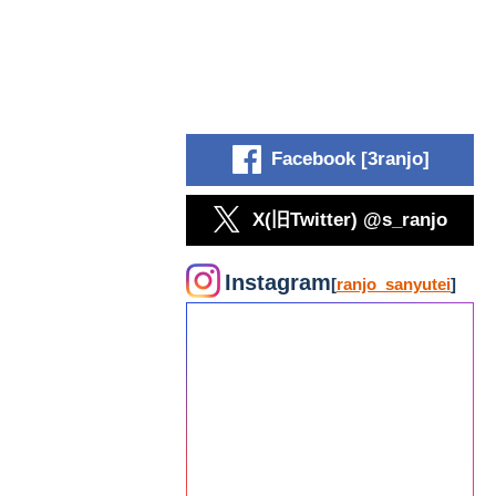
Facebook [3ranjo]
X(旧Twitter) @s_ranjo
Instagram
[
ranjo_sanyutei
]