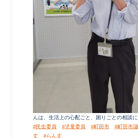
んは、生活上の心配ごと、困りごとの相談に
#民生委員
#児童委員
#町田市
#町田市
丈
#らん丈