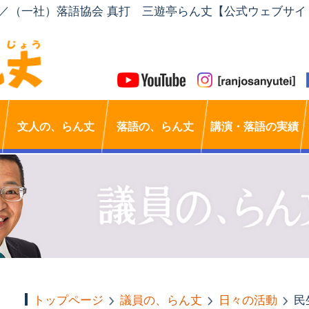
」／（一社）落語協会 真打 三遊亭らん丈【公式ウェブサイ
文人の、らん丈
落語の、らん丈
講演・落語の実績
トップページ
議員の、らん丈
日々の活動