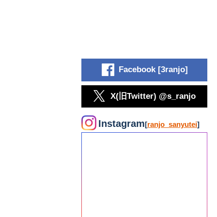
Facebook [3ranjo]
X(旧Twitter) @s_ranjo
Instagram
[
ranjo_sanyutei
]