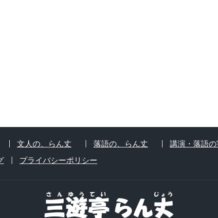
文人の、らん丈
落語の、らん丈
講演・落語の
グ
プライバシーポリシー