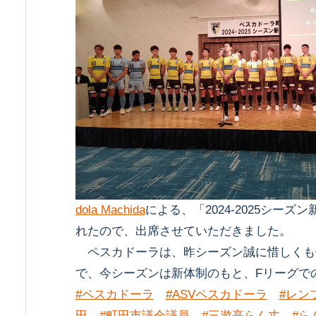
dola Machida
による、「2024-2025シー
れたので、出席させていただきました。
ペスカドーラは、昨シーズン誠に惜しくも
で、今シーズンは新体制のもと、Fリーグで
#ペスカドーラ
#ASVペスカドーラ
#レン
田
#町田市議会議員
#三遊亭らん丈
#ら