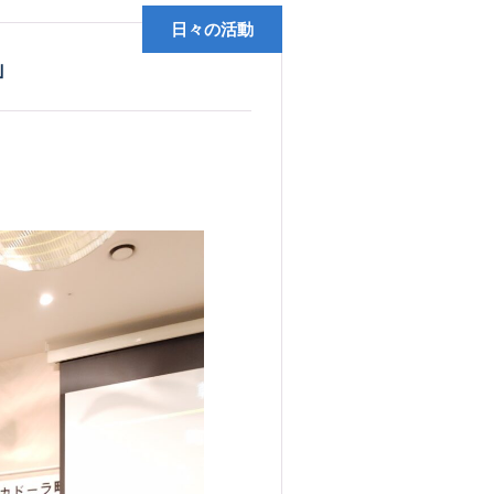
日々の活動
」