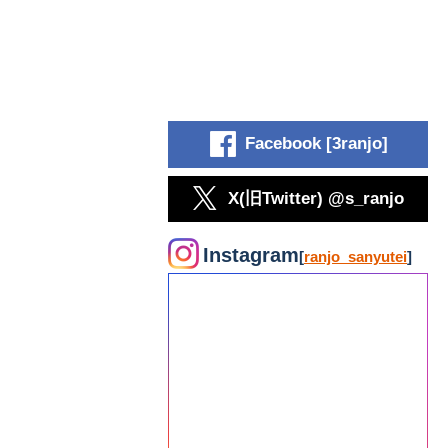
Facebook [3ranjo]
X(旧Twitter) @s_ranjo
Instagram
[
ranjo_sanyutei
]