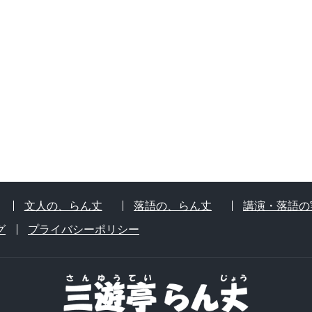
文人の、らん丈
落語の、らん丈
講演・落語の
グ
プライバシーポリシー