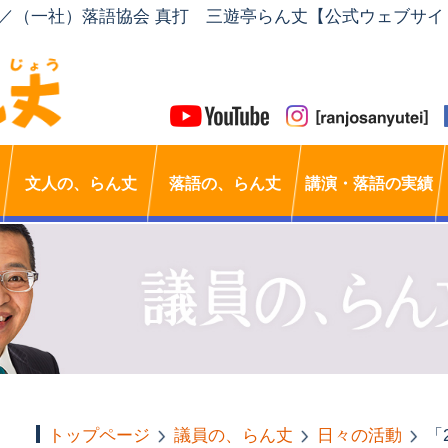
」／（一社）落語協会 真打 三遊亭らん丈【公式ウェブサイ
文人の、らん丈
落語の、らん丈
講演・落語の実績
トップページ
議員の、らん丈
日々の活動