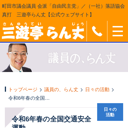
町田市議会議員 会派「自由民主党」／（一社）落語協会
真打 三遊亭らん丈【公式ウェブサイト】
トップページ
議員の、らん丈
日々の活動
令和6年春の全国交通安全運動
日々の
活動
令和6年春の全国交通安全
運動