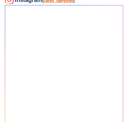
[
ranjo_sanyutei
]