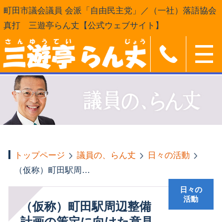
町田市議会議員 会派「自由民主党」／（一社）落語協会
真打 三遊亭らん丈【公式ウェブサイト】
トップページ
議員の、らん丈
日々の活動
（仮称）町田駅周辺整備計画の策定に向けた意見交換会
日々の
活動
（仮称）町田駅周辺整備
計画の策定に向けた意見