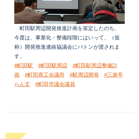
町田駅周辺開発推進計画を策定したのち、
今度は、事業化・整備段階にはいって、（仮
称）開発推進連絡協議会にバトンが渡されま
す。
#町田駅
#町田駅周辺
#町田駅周辺整備計
画
#町田商工会議所
#駅周辺開発
#三遊亭
らん丈
#町田市議会議員