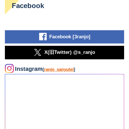
Facebook
Facebook [3ranjo]
X(旧Twitter) @s_ranjo
Instagram
[
ranjo_sanyutei
]