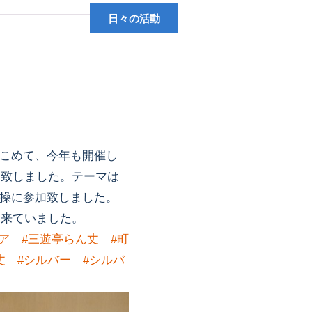
日々の活動
こめて、今年も開催し
加致しました。テーマは
操に参加致しました。
に来ていました。
ア
#三遊亭らん丈
#町
丈
#シルバー
#シルバ