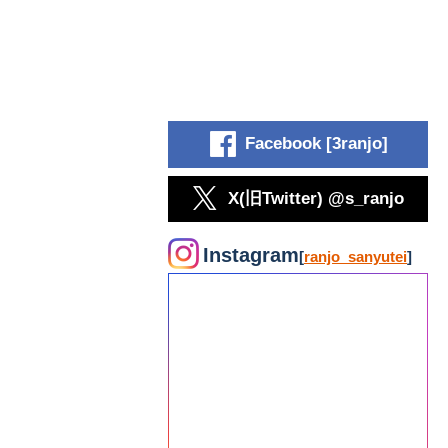
Facebook [3ranjo]
X(旧Twitter) @s_ranjo
Instagram
[
ranjo_sanyutei
]