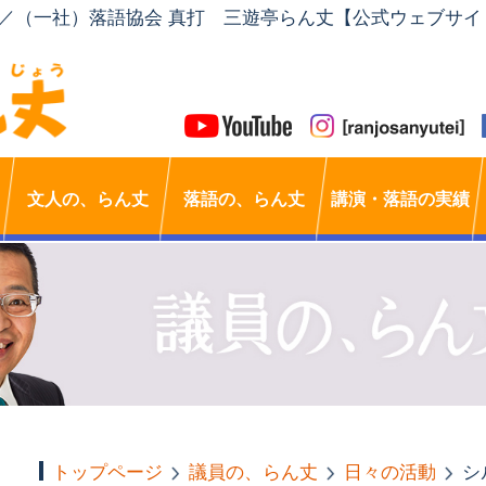
」／（一社）落語協会 真打 三遊亭らん丈【公式ウェブサイ
文人の、らん丈
落語の、らん丈
講演・落語の実績
トップページ
議員の、らん丈
日々の活動
シ