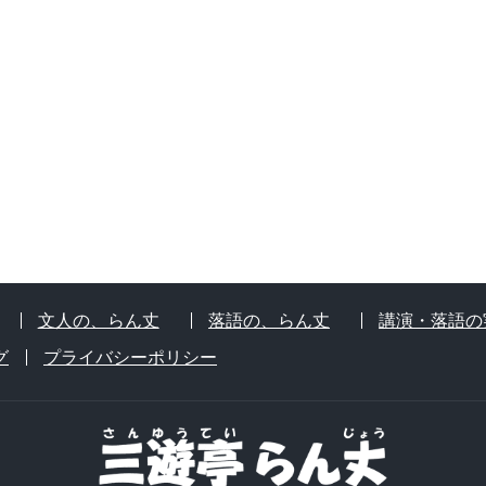
文人の、らん丈
落語の、らん丈
講演・落語の
グ
プライバシーポリシー