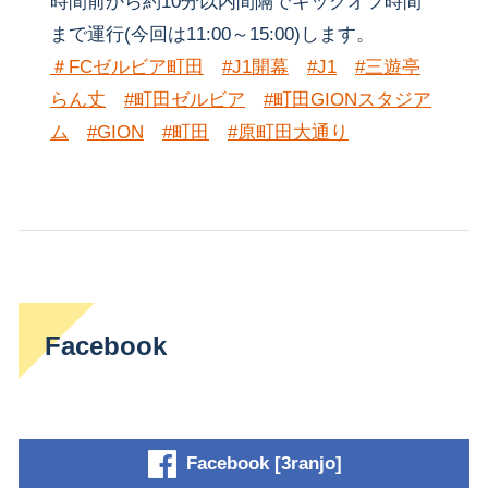
時間前から約10分以内間隔でキックオフ時間
まで運行(今回は11:00～15:00)します。
＃FCゼルビア町田
#J1開幕
#J1
#三遊亭
らん丈
#町田ゼルビア
#町田GIONスタジア
ム
#GION
#町田
#原町田大通り
Facebook
Facebook [3ranjo]