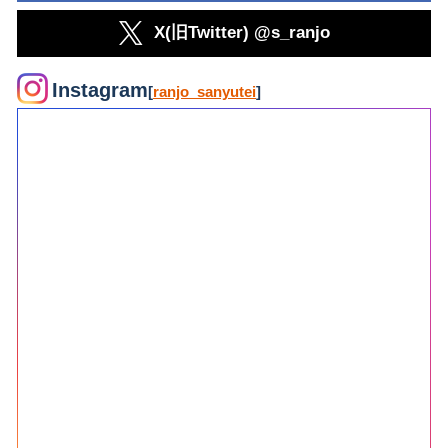
X(旧Twitter) @s_ranjo
Instagram
[
ranjo_sanyutei
]