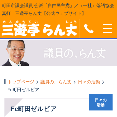
町田市議会議員 会派「自由民主党」／（一社）落語協会
真打 三遊亭らん丈【公式ウェブサイト】
トップページ
議員の、らん丈
日々の活動
Fc町田ゼルビア
日々の
活動
Fc町田ゼルビア