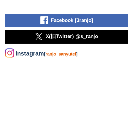
Facebook [3ranjo]
X(旧Twitter) @s_ranjo
Instagram
[
ranjo_sanyutei
]