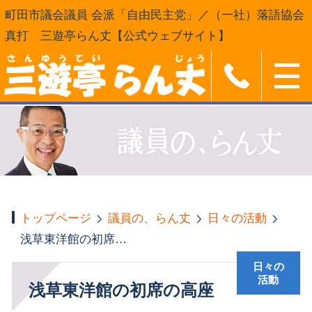
町田市議会議員 会派「自由民主党」／（一社）落語協会
真打 三遊亭らん丈【公式ウェブサイト】
トップページ
議員の、らん丈
日々の活動
浅草東洋館の初席の高座
日々の
活動
浅草東洋館の初席の高座