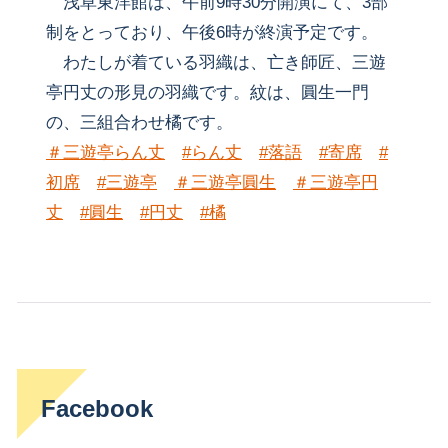
浅草東洋館は、午前9時30分開演にて、3部
制をとっており、午後6時が終演予定です。
わたしが着ている羽織は、亡き師匠、三遊
亭円丈の形見の羽織です。紋は、圓生一門
の、三組合わせ橘です。
＃三遊亭らん丈
#らん丈
#落語
#寄席
#
初席
#三遊亭
＃三遊亭圓生
＃三遊亭円
丈
#圓生
#円丈
#橘
Facebook