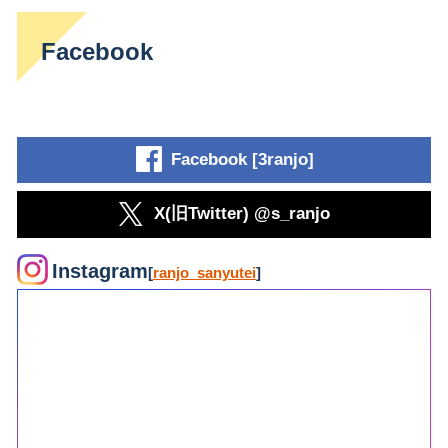
Facebook
Facebook [3ranjo]
X(旧Twitter) @s_ranjo
Instagram
[
ranjo_sanyutei
]