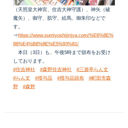
（天照皇大神宮、住吉大神守護）、神矢（破
魔矢）、御守、肌守、絵馬、御朱印などで
す。
⇒
https://www.sumiyoshijinjya.com/%E6%8E%
88%E4%B8%8E%E5%93%81/
本日（3日）も、午後5時まで頒布をお受け
しております。
#住吉神社
#森野住吉神社
#三遊亭らん丈
#らん丈
#授与品
#授与品頒布
#町田市森
野
#森野