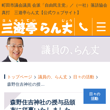
町田市議会議員 会派「自由民主党」／（一社）落語協会
真打 三遊亭らん丈【公式ウェブサイト】
トップページ
議員の、らん丈
日々の活動
森野住吉神社の授与品頒布に従事いたしました
日々の
活動
森野住吉神社の授与品頒
布に従事いたしました