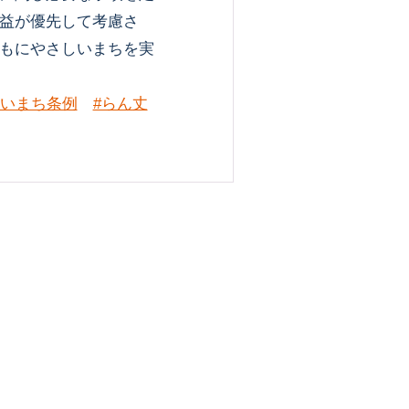
益が優先して考慮さ
もにやさしいまちを実
しいまち条例
#らん丈