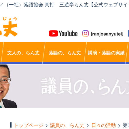
」／（一社）落語協会 真打 三遊亭らん丈【公式ウェブサイ
文人の、らん丈
落語の、らん丈
講演・落語の実績
トップページ
議員の、らん丈
日々の活動