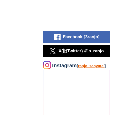
Facebook [3ranjo]
X(旧Twitter) @s_ranjo
Instagram
[
ranjo_sanyutei
]