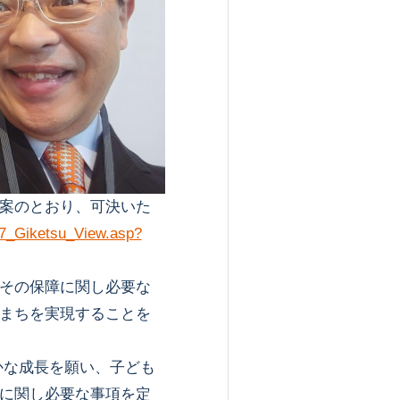
案のとおり、可決いた
07_Giketsu_View.asp?
その保障に関し必要な
まちを実現することを
かな成長を願い、子ども
に関し必要な事項を定