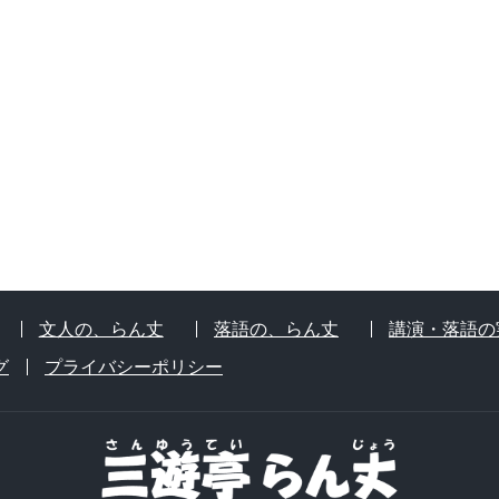
文人の、らん丈
落語の、らん丈
講演・落語の
グ
プライバシーポリシー