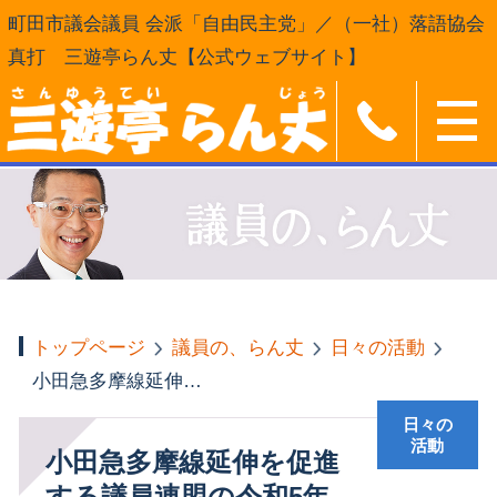
町田市議会議員 会派「自由民主党」／（一社）落語協会
真打 三遊亭らん丈【公式ウェブサイト】
トップページ
議員の、らん丈
日々の活動
小田急多摩線延伸を促進する議員連盟の令和5年度要望活動
日々の
活動
小田急多摩線延伸を促進
する議員連盟の令和5年