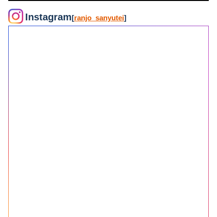
Instagram
[
ranjo_sanyutei
]