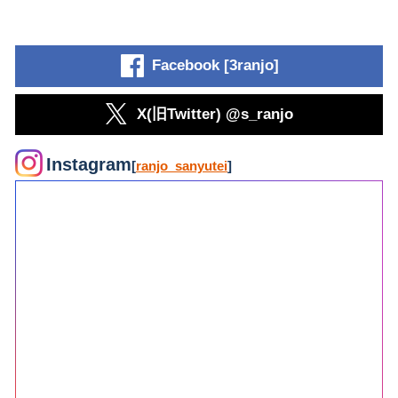
Facebook [3ranjo]
X(旧Twitter) @s_ranjo
Instagram
[
ranjo_sanyutei
]