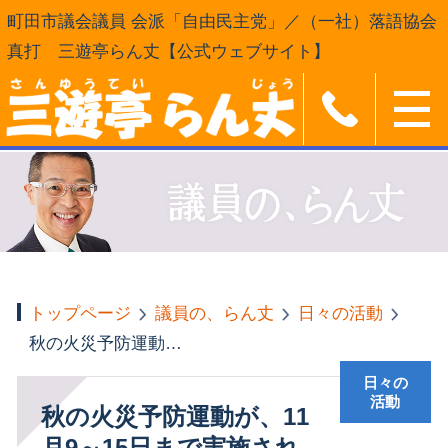
町田市議会議員 会派「自由民主党」／（一社）落語協会
真打 三遊亭らん丈【公式ウェブサイト】
トップページ
議員の、らん丈
日々の活動
秋の火災予防運動が、11月9～15日まで実施されています
日々の
活動
秋の火災予防運動が、11
月9～15日まで実施され