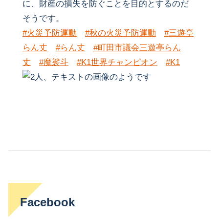
に、財産の損失を防ぐことを目的とするのだ
そうです。
#火災予防運動
#秋の火災予防運動
#三遊亭
らん丈
#らん丈
#町田市議会三遊亭らん
丈
#魔裟斗
#K1世界チャンピオン
#K1
Facebook