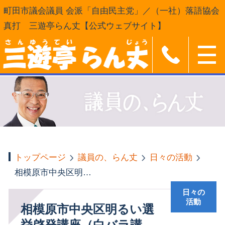
町田市議会議員 会派「自由民主党」／（一社）落語協会
真打 三遊亭らん丈【公式ウェブサイト】
トップページ
議員の、らん丈
日々の活動
相模原市中央区明るい選挙啓発講座（白バラ講座）
日々の
活動
相模原市中央区明るい選
挙啓発講座（白バラ講