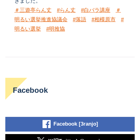
きました。
＃三遊亭らん丈
#らん丈
#白バラ講座
＃
明るい選挙推進協議会
#落語
#相模原市
#
明るい選挙
#明推協
Facebook
Facebook [3ranjo]