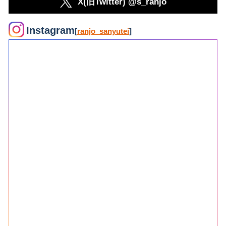
X(旧Twitter) @s_ranjo
Instagram
[
ranjo_sanyutei
]