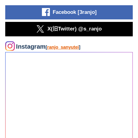
Facebook [3ranjo]
X(旧Twitter) @s_ranjo
Instagram
[
ranjo_sanyutei
]