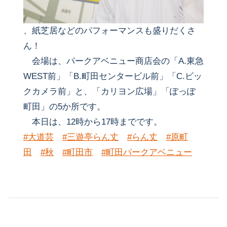
、紙芝居などのパフォーマンスも盛りだくさ
ん！
会場は、パークアベニュー商店会の「A.東急
WEST前」「B.町田センタービル前」「C.ビッ
クカメラ前」と、「カリヨン広場」「ぽっぽ
町田」の5か所です。
本日は、12時から17時までです。
#大道芸
#三遊亭らん丈
#らん丈
#原町
田
#秋
#町田市
#町田パークアベニュー