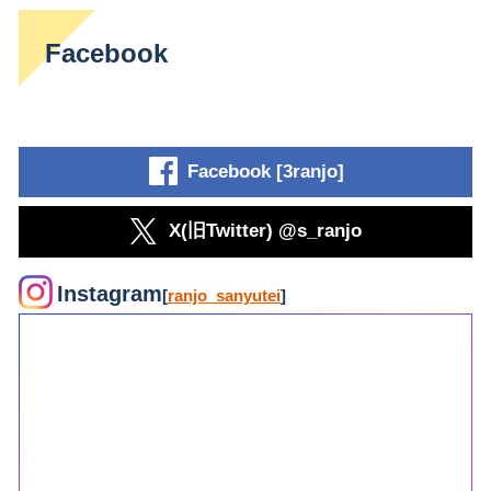
Facebook
Facebook [3ranjo]
X(旧Twitter) @s_ranjo
Instagram
[
ranjo_sanyutei
]