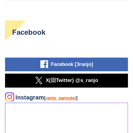
Facebook
Facebook [3ranjo]
X(旧Twitter) @s_ranjo
Instagram
[
ranjo_sanyutei
]