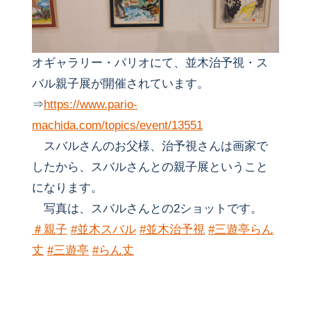
オギャラリー・パリオにて、並木治予視・ス
バル親子展が開催されています。
⇒
https://www.pario-
machida.com/topics/event/13551
スバルさんのお父様、治予視さんは画家で
したから、スバルさんとの親子展ということ
になります。
写真は、スバルさんとの2ショットです。
＃親子
#並木スバル
#並木治予視
#三遊亭らん
丈
#三遊亭
#らん丈