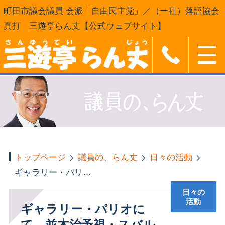
町田市議会議員 会派「自由民主党」／（一社）落語協会
真打 三遊亭らん丈【公式ウェブサイト】
トップページ
議員の、らん丈
日々の活動
ギャラリー・パリオにて、並木治予視・スバル親子展
日々の
活動
ギャラリー・パリオに
て、並木治予視・スバル